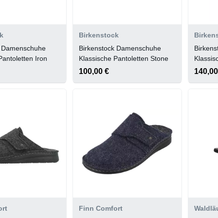
k
Birkenstock
Birken
k Damenschuhe
Birkenstock Damenschuhe
Birken
Pantoletten Iron
Klassische Pantoletten Stone
Klassis
Schwar
100,00 €
140,00
rt
Finn Comfort
Waldlä