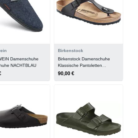
ein
Birkenstock
WEIN Damenschuhe
Birkenstock Damenschuhe
chuhe NACHTBLAU
Klassische Pantoletten
Schwarz
€
90,00 €