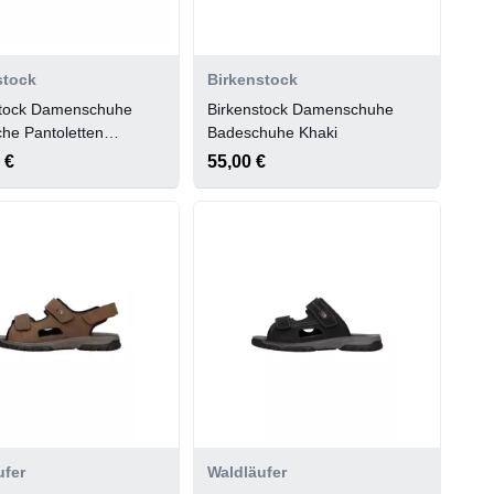
stock
Birkenstock
stock Damenschuhe
Birkenstock Damenschuhe
che Pantoletten
Badeschuhe Khaki
z
 €
55,00 €
ufer
Waldläufer