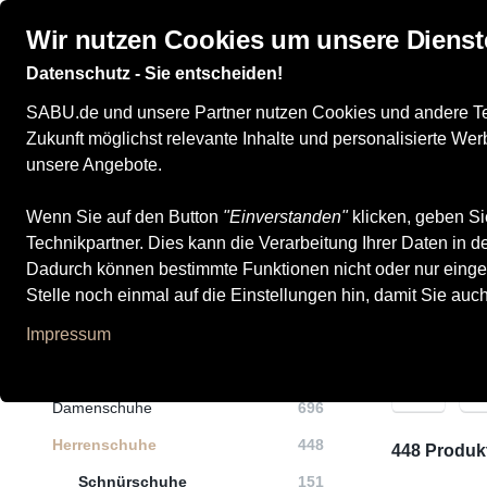
Wir nutzen Cookies um unsere Dienst
Datenschutz - Sie entscheiden!
Damenschuhe
Herrenschuhe
Marken
Even
SABU.de und unsere Partner nutzen Cookies und andere Tech
Zukunft möglichst relevante Inhalte und personalisierte W
unsere Angebote.
Wenn Sie auf den Button
Alle Produkte
Herrenschuhe
"Einverstanden"
klicken, geben Si
Technikpartner. Dies kann die Verarbeitung Ihrer Daten in
Herrenschuhe
Dadurch können bestimmte Funktionen nicht oder nur einge
Stelle noch einmal auf die Einstellungen hin, damit Sie auc
Impressum
Kategorien
M
Damenschuhe
696
Herrenschuhe
448
448 Produk
Schnürschuhe
151