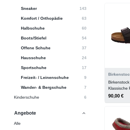
Sneaker
143
Komfort / Orthopädie
63
Halbschuhe
60
Boots/Stiefel
54
Offene Schuhe
37
Hausschuhe
24
Sportschuhe
17
Birkenstoc
Freizeit- / Leinenschuhe
9
Birkenstoc
Wander- & Bergschuhe
7
Klassische 
Schwarz
90,00 €
Kinderschuhe
6
Angebote
Alle