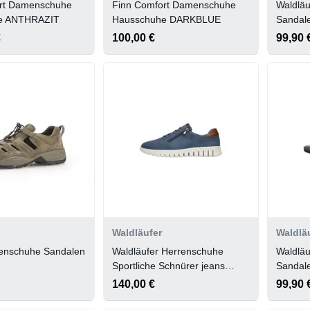
rt Damenschuhe
Finn Comfort Damenschuhe
Waldläu
e ANTHRAZIT
Hausschuhe DARKBLUE
Sandal
€
100,00 €
99,90 
Waldläufer
Waldlä
enschuhe Sandalen
Waldläufer Herrenschuhe
Waldläu
Sportliche Schnürer jeans
Sanda
tabak
140,00 €
99,90 