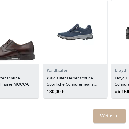
Waldläufer
Lloyd
rrenschuhe
Waldläufer Herrenschuhe
Lloyd H
Schnürer MOCCA
Sportliche Schnürer jeans
Schnür
hellgrau
130,00 €
ab 159
Weiter