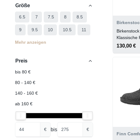
Größe
6.5
7
7.5
8
8.5
Birkenstoc
9
9.5
10
10.5
11
Birkenstoc
Klassische 
Mehr anzeigen
130,00 €
Preis
bis 80 €
80 - 140 €
140 - 160 €
ab 160 €
bis
€
€
Finn Comfo