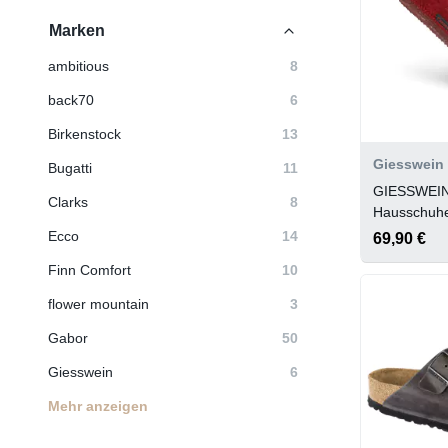
Marken
ambitious
8
back70
6
Birkenstock
13
Giesswein
Bugatti
11
GIESSWEIN
Clarks
8
Hausschuh
Ecco
14
69,90 €
Finn Comfort
10
flower mountain
3
Gabor
50
Giesswein
6
Mehr anzeigen