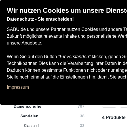
Wir nutzen Cookies um unsere Dienst
Datenschutz - Sie entscheiden!
Damenschuhe
Herrenschuhe
Marken
Even
SABU.de und unsere Partner nutzen Cookies und andere Tech
Zukunft möglichst relevante Inhalte und personalisierte W
unsere Angebote.
Wenn Sie auf den Button
Alle Produkte
Damenschuhe
"Einverstanden"
Sandalen
klicken, geben Si
Riemchensanda
Technikpartner. Dies kann die Verarbeitung Ihrer Daten in
Riemchensandal
Dadurch können bestimmte Funktionen nicht oder nur einge
Stelle noch einmal auf die Einstellungen hin, damit Sie auc
Impressum
Kategorien
M
Damenschuhe
707
Sandalen
38
4 Produkte
Klassisch
33