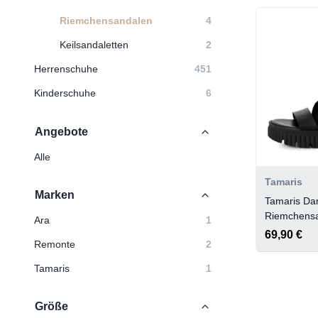
Riemchensandalen
4
Keilsandaletten
2
Herrenschuhe
451
Kinderschuhe
6
Angebote
Alle
Tamaris
Marken
Tamaris D
Riemchens
Ara
1
69,90 €
Remonte
2
Tamaris
1
Größe