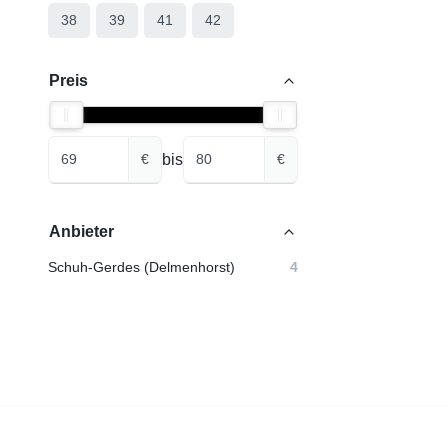
38
39
41
42
Preis
bis
€
€
Anbieter
Schuh-Gerdes (Delmenhorst)
4