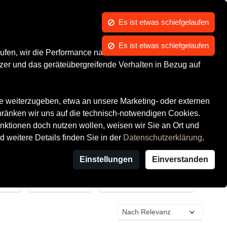
Es ist etwas schiefgelaufen
Kontrast
Mein Konto
Wunschliste
Warenkorb
Es ist etwas schiefgelaufen
Über uns
ufen, wir die Performance nachvollziehen und Ihnen in
zer und das geräteübergreifende Verhalten in Bezug auf
te weiterzugeben, etwa an unsere Marketing- oder externen
hränken wir uns auf die technisch-notwendigen Cookies.
ktionen doch nutzen wollen, weisen wir Sie an Ort und
d weitere Details finden Sie in der
Datenschutzerklärung
.
Einstellungen
Einverstanden
Anbieter
Anbieterstandort