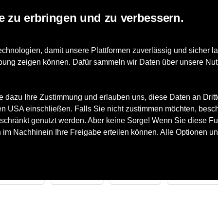
e zu erbringen und zu verbessern.
ts
nologien, damit unsere Plattformen zuverlässig und sicher la
erbung zeigen können. Dafür sammeln wir Daten über unsere Nut
e dazu Ihre Zustimmung und erlauben uns, diese Daten an Drit
len
 den USA einschließen. Falls Sie nicht zustimmen möchten, besc
en
schränkt genutzt werden. Aber keine Sorge! Wenn Sie diese Fun
h im Nachhinein Ihre Freigabe erteilen können. Alle Optionen un
arken
Größe
Farbe
Geschlecht